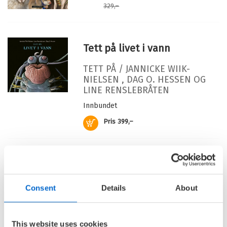
Illustratør:
Renslebråten, Line
329,–
Tett på livet i vann
TETT PÅ /
JANNICKE WIIK-
NIELSEN
,
DAG O. HESSEN
OG
LINE RENSLEBRÅTEN
Innbundet
Kjøp
Pris
399,–
Insekter og krypdyr
fakta og fortellinger for barn
Consent
Details
About
LINE RENSLEBRÅTEN
Innbundet
This website uses cookies