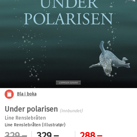
Bla i boka
Under polarisen
(Innbundet)
Line Renslebråten
Line Renslebråten (Illustratør)
329,–
329,–
288,–