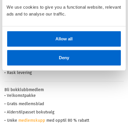
Kjøp
Pris
299,–
We use cookies to give you a functional website, relevant
ads and to analyse our traffic.
Barnas Egen Bokverden – 100% leselyst!
Allow all
Din barnebokhandel på nett
• Best på barnebøker
• Alltid lave priser og maks rabatt
Deny
• Alltid gode
tilbud
med knallpriser
• Rask levering
Bli bokklubbmedlem
• Velkomstpakke
• Gratis medlemsblad
• Alderstilpasset bokutvalg
• Unike
medlemskupp
med opptil 80 % rabatt