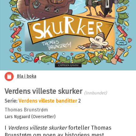
Bla i boka
Verdens villeste skurker
(Innbundet)
Serie:
Verdens villeste banditter
2
Thomas Brunstrøm
Lars Nygaard (Oversetter)
I
Verdens villeste skurker
forteller Thomas
Brunstrøm om noen av historiens mest