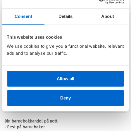
Cappelen Damms lesebok
for 5. trinn
Consent
Details
About
INGEBORG ARVOLA
,
THOMAS
AUNE
,
THOMAS BRUNSTRØM
,
ELIN HANSSON
,
KAREN KILANE
This website uses cookies
,
BIRGITTE KLAHN
,
LENA
LINDAHL
,
LARS MÆHLE
,
BJØRN
We use cookies to give you a functional website, relevant
F. RØRVIK
,
ALEKSANDER SCHAU
ads and to analyse our traffic.
,
GULRAIZ SHARIF
,
KARI STAI
OG
SIMON STRANGER
Innbundet
Allow all
Kjøp
Pris
299,–
Deny
Barnas Egen Bokverden – 100% leselyst!
Din barnebokhandel på nett
• Best på barnebøker