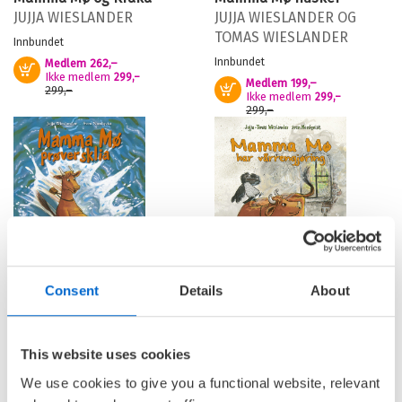
JUJJA WIESLANDER
JUJJA WIESLANDER
OG
TOMAS WIESLANDER
Innbundet
Innbundet
Medlem
262,–
Kjøp
Ikke medlem
299,–
Medlem
199,–
Kjøp
299,–
Ikke medlem
299,–
299,–
Consent
Details
About
Mamma Mø prøver sklia
Mamma Mø har
vårrengjøring
JUJJA WIESLANDER
OG
JUJJA WIESLANDER
OG
TOMAS WIESLANDER
This website uses cookies
TOMAS WIESLANDER
Innbundet
We use cookies to give you a functional website, relevant
Innbundet
Medlem
262,–
Kjøp