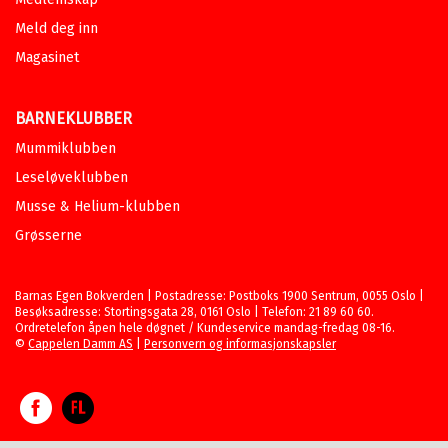
Meld deg inn
Magasinet
BARNEKLUBBER
Mummiklubben
Leseløveklubben
Musse & Helium-klubben
Grøsserne
Barnas Egen Bokverden | Postadresse: Postboks 1900 Sentrum, 0055 Oslo |
Besøksadresse: Stortingsgata 28, 0161 Oslo | Telefon: 21 89 60 60.
Ordretelefon åpen hele døgnet / Kundeservice mandag-fredag 08-16.
©
Cappelen Damm AS
|
Personvern og informasjonskapsler
Facebook
Forlagsliv