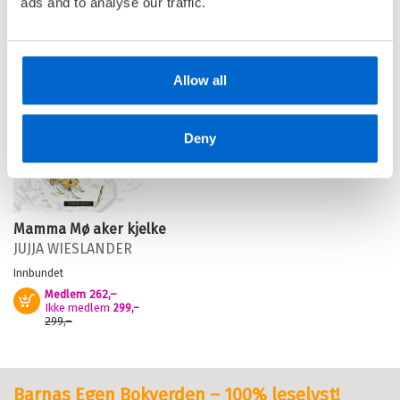
ads and to analyse our traffic.
Ikke medlem
299,–
Medlem
262,–
Kjøp
299,–
Ikke medlem
299,–
299,–
Allow all
Deny
Mamma Mø aker kjelke
JUJJA WIESLANDER
Innbundet
Medlem
262,–
Kjøp
Ikke medlem
299,–
299,–
Barnas Egen Bokverden – 100% leselyst!