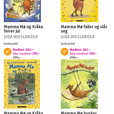
Mamma Mø og Kråka
Mamma Mø faller og slår
feirer jul
seg
JUJJA WIESLANDER
JUJJA WIESLANDER
Innbundet
Innbundet
Medlem
262,–
Medlem
262,–
Kjøp
Kjøp
Ikke medlem
Ikke medlem
299,–
299,–
299,–
299,–
Mamma Mø og Kråka
Mamma Mø husker