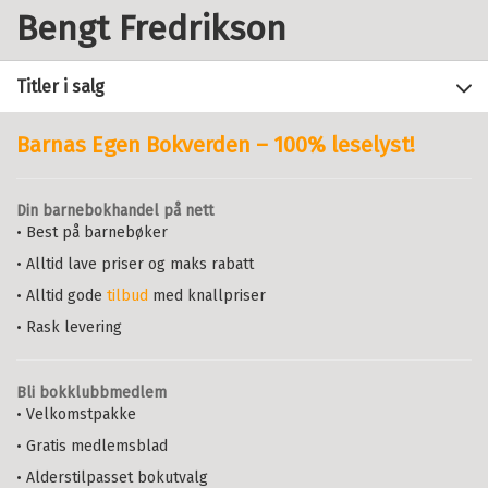
Bengt Fredrikson
Titler i salg
Barnas Egen Bokverden – 100% leselyst!
Filter
Din barnebokhandel på nett
+
• Best på barnebøker
KATEGORI
Leseløve nivå 3 - Rare fakta om
kroppen og sånn
• Alltid lave priser og maks rabatt
+
Alle
BENGT FREDRIKSON
,
ANDREAS
STATUS
• Alltid gode
tilbud
med knallpriser
Barnebøker (1)
PALMAER
OG
CAMILLA VICTORIA
+
Alle
STORM
FORMAT
• Rask levering
Kommende utgivelser (1)
Serie
Leseløve nivå 3
+
Alle
SPRÅK
Innbundet
Bokmål
2026
Innbundet (7)
Bli bokklubbmedlem
Pris
229,–
+
Kjøp
Alle
ALDER
• Velkomstpakke
Ebok (5)
Bokmål (16)
Sendes fra oss i løpet av 1-3
+
Nedlastbar lydbok (4)
Alle
• Gratis medlemsblad
arbeidsdager.
SERIER
Pakke (1)
6 - 9 år (17)
• Alderstilpasset bokutvalg