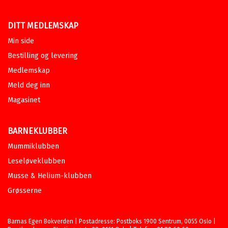
Sendes fra oss i løpet av 1-3
arbeidsdager.
Ebok
DITT MEDLEMSKAP
Leseløve nivå 4 - Rare fakta om
Min side
veldig rare ting og sånn
BENGT FREDRIKSON
OG
ANDREAS
Bestilling og levering
PALMAER
Medlemskap
Ebok
Bokmål
2026
Meld deg inn
Pris
149,–
Magasinet
Leseløve - Rare fakta om
BARNEKLUBBER
kroppen og sånn
Mummiklubben
BENGT FREDRIKSON
OG
ANDREAS
PALMAER
Leseløveklubben
Serie
Leseløve
Musse & Helium-klubben
Innbundet
Bokmål
2024
Grøsserne
Pris
229,–
Kjøp
Midlertidig utsolgt.
Ebok
Barnas Egen Bokverden | Postadresse: Postboks 1900 Sentrum, 0055 Oslo |