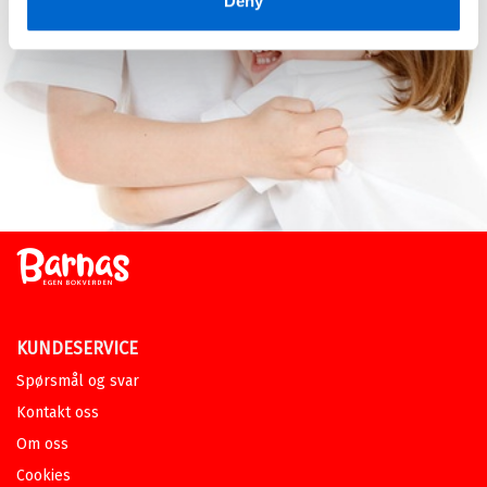
Deny
Sendes fra oss i løpet av 1-3
arbeidsdager.
Leseløve nivå 4 - Rare fakta om
veldig rare ting og sånn
BENGT FREDRIKSON
OG
ANDREAS
PALMAER
Serie
Leseløve nivå 4
Innbundet
Bokmål
2026
Pris
229,–
Kjøp
Sendes fra oss i løpet av 1-3
arbeidsdager.
Leseløve - Rare fakta om døden
og sånn
KUNDESERVICE
BENGT FREDRIKSON
OG
ANDREAS
PALMAER
Spørsmål og svar
Serie
Leseløve
Kontakt oss
Innbundet
Bokmål
2024
Om oss
Pris
229,–
Kjøp
Cookies