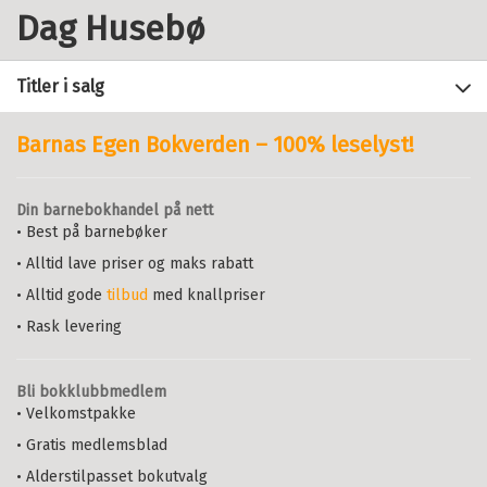
Dag Husebø
Titler i salg
Barnas Egen Bokverden – 100% leselyst!
Filter
Din barnebokhandel på nett
+
• Best på barnebøker
FORMAT
Det universitets- og
høgskolepedagogiske
• Alltid lave priser og maks rabatt
+
Alle
vitenskapsområdet i Norge –
SPRÅK
INGER CARIN ERIKSON
,
LEILA
fremvekst, grunnlagstenkning og
• Alltid gode
tilbud
med knallpriser
Heftet (3)
FERGUSON
,
DAG HUSEBØ
,
ROBERT
Alle
«state of the art»
ISAKSEN
,
ANNA MAVROUDI
,
ODD
• Rask levering
Bokmål (3)
RUNE STALHEIM
OG
PATRIC WALLIN
Heftet
Bokmål
2024
Bli bokklubbmedlem
Pris
519,–
Kjøp
• Velkomstpakke
Produseres på bestilling. Sendes fra
• Gratis medlemsblad
oss i løpet av 1–2 uker.
• Alderstilpasset bokutvalg