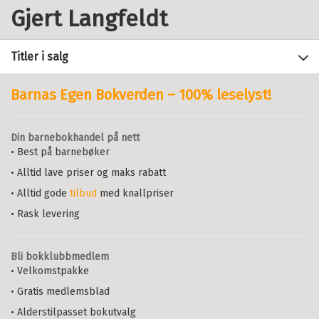
Gjert Langfeldt
Titler i salg
Barnas Egen Bokverden – 100% leselyst!
Filter
Din barnebokhandel på nett
+
• Best på barnebøker
FORMAT
Rektorrollen
: - Om å skape
ledelse i skolefellesskap
• Alltid lave priser og maks rabatt
+
Alle
ØYVIND GLOSVIK
,
GJERT LANGFELDT
SPRÅK
• Alltid gode
tilbud
med knallpriser
Heftet (6)
OG
KNUT ROALD
Alle
• Rask levering
Heftet
Bokmål
2014
Bokmål (6)
Pris
519,–
Kjøp
Sendes fra oss i løpet av 1-3
Bli bokklubbmedlem
arbeidsdager.
• Velkomstpakke
• Gratis medlemsblad
Didaktikk
: Nye teoretiske
• Alderstilpasset bokutvalg
perspektiver på undervisning