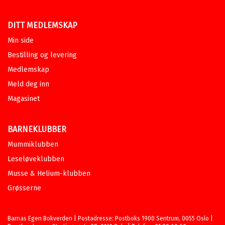
Pris
439,–
Tittelen finnes ikke lenger i
DITT MEDLEMSKAP
sortimentet.
Min side
Ansvarlighet i skolen
: Politiske
Bestilling og levering
spørsmål og pedagogiske svar
Medlemskap
KARI BACHMANN
,
RANDI BERGEM
,
NILS RUNE BIRKELAND
,
EYVIND
Meld deg inn
ELSTAD
,
ØYSTEIN ENGELAND
,
PER E.
Magasinet
GARMANNSLUND
,
HELGE HERNES
,
STEFAN HOPMANN
,
LASSE SKOGVOLD
ISAKSEN
,
GRO KVÅLE
,
GJERT
LANGFELDT
,
ELSA LØFSNÆS
,
KNUT
BARNEKLUBBER
ROALD
OG
KIRSTEN SIVESIND
Mummiklubben
Heftet
Bokmål
2008
Leseløveklubben
Pris
579,–
Musse & Helium-klubben
Tittelen finnes ikke lenger i
sortimentet.
Grøsserne
Barnas Egen Bokverden | Postadresse: Postboks 1900 Sentrum, 0055 Oslo |