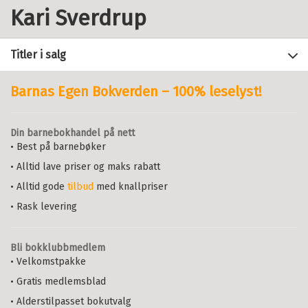
Kari Sverdrup
Titler i salg
Barnas Egen Bokverden – 100% leselyst!
Filter
Din barnebokhandel på nett
+
• Best på barnebøker
FORMAT
Hjemme er et annet sted
KARI SVERDRUP
• Alltid lave priser og maks rabatt
+
Alle
SPRÅK
Nedlastbar lydbok
Bokmål
2012
• Alltid gode
tilbud
med knallpriser
Innbundet (1)
Alle
Pris
199,–
Nedlastbar lydbok (1)
• Rask levering
Bokmål (2)
Bli bokklubbmedlem
Baksiden av månen
SELMA LØNNING AARØ
,
TORILL EIDE
,
• Velkomstpakke
ELSE FÆRDEN
,
HILDE HAGERUP
,
• Gratis medlemsblad
KARIN KINGE LINDBOE
,
LISE
MÄNNIKKÖ
,
LIVE SURLIEN RUST
,
• Alderstilpasset bokutvalg