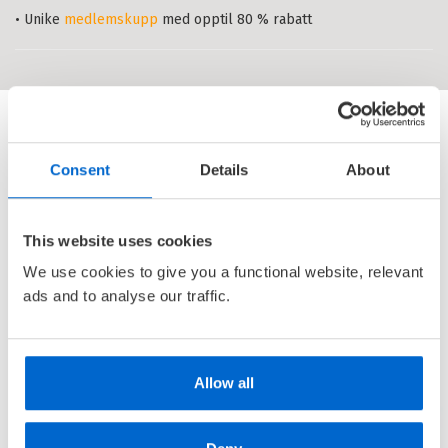
KARI SVERDRUP
OG
KJERSTI WOLD
• Unike
medlemskupp
med opptil 80 % rabatt
Innbundet
Bokmål
1999
Pris
199,–
Tittelen finnes ikke lenger i
sortimentet.
Consent
Details
About
This website uses cookies
We use cookies to give you a functional website, relevant
ads and to analyse our traffic.
Allow all