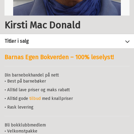
Kirsti Mac Donald
Titler i salg
Barnas Egen Bokverden – 100% leselyst!
Filter
Din barnebokhandel på nett
+
• Best på barnebøker
FORMAT
På vei Arbeidsbok (2025)
: Norsk
og samfunnskunnskap for
• Alltid lave priser og maks rabatt
+
Alle
voksne innvandrere nivå A1–A2
SPRÅK
ELISABETH ELLINGSEN
OG
KIRSTI MAC
• Alltid gode
tilbud
med knallpriser
Heftet (98)
DONALD
Alle
Lydbok-CD (5)
• Rask levering
Heftet
Bokmål
2025
Bokmål (101)
Lydkassett (1)
Pris
489,–
Kjøp
Nynorsk (4)
Pakke (1)
Sendes fra oss i løpet av 1-3
Bli bokklubbmedlem
arbeidsdager.
• Velkomstpakke