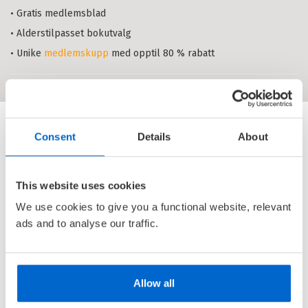
• Gratis medlemsblad
På vei Tekstbok (2025)
: Norsk og
• Alderstilpasset bokutvalg
samfunnskunnskap for voksne
innvandrere nivå A1–A2
ELISABETH ELLINGSEN
OG
KIRSTI MAC
• Unike
medlemskupp
med opptil 80 % rabatt
DONALD
Heftet
Bokmål
2025
Pris
649,–
Kjøp
Sendes fra oss i løpet av 1-3
arbeidsdager.
Consent
Details
About
Her på berget Tekstbok (2024)
:
Norsk som andrespråk nivå B2
This website uses cookies
ELISABETH ELLINGSEN
OG
KIRSTI MAC
DONALD
We use cookies to give you a functional website, relevant
ads and to analyse our traffic.
Heftet
Bokmål
2024
Pris
649,–
Kjøp
Sendes fra oss i løpet av 1-3
arbeidsdager.
Allow all