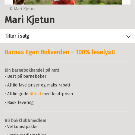
© Mari Kjetun
Mari Kjetun
Titler i salg
Barnas Egen Bokverden – 100% leselyst!
Filter
Din barnebokhandel på nett
+
• Best på barnebøker
KATEGORI
Leseløve nivå 1 - Svaret er sjiraff
MARI KJETUN
• Alltid lave priser og maks rabatt
+
Alle
STATUS
Serie
Leseløve nivå 1
• Alltid gode
tilbud
med knallpriser
Ungdomsbøker (1)
+
Alle
Innbundet
Bokmål
2026
FORMAT
• Rask levering
Pris
189,–
Kjøp
Kommende utgivelser (1)
+
Alle
SPRÅK
Sendes fra oss i løpet av 1-3
Innbundet (9)
arbeidsdager.
Bli bokklubbmedlem
+
Alle
ALDER
• Velkomstpakke
Ebok (4)
Bokmål (14)