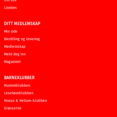
Ebok
Om oss
Cookies
Leseløve nivå 3 - Verdens
kjemper
MARI KJETUN
DITT MEDLEMSKAP
Serie
Leseløve nivå 3
Min side
Ebok
Bokmål
2025
Pris
149,–
Bestilling og levering
Medlemskap
Ebok
Meld deg inn
Min første leseløve - Verdens
Magasinet
rareste
MARI KJETUN
Serie
Min første leseløve
BARNEKLUBBER
Ebok
Bokmål
2023
Mummiklubben
Pris
229,–
Leseløveklubben
Ebok
Musse & Helium-klubben
Grøsserne
Løveunge - Søt og farlig
MARI KJETUN