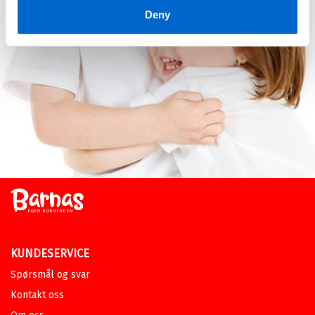
Innbundet
Bokmål
2025
Deny
Medlem
159,–
Kjøp
Ikke medlem
199,–
199,–
Sendes fra oss i løpet av 1-3
arbeidsdager.
Ebok
Leseløve nivå 1 - Svaret er sjiraff
MARI KJETUN
Serie
Leseløve nivå 1
Ebok
Bokmål
2026
Pris
149,–
Verdens kjemper
KUNDESERVICE
MARI KJETUN
Spørsmål og svar
Nedlastbar lydbok
Bokmål
2025
Pris
229,–
Kontakt oss