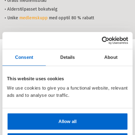
• Gratis medlemsblad
• Alderstilpasset bokutvalg
Norsk 1 fra Cappelen Damm
Grunnbok
• Unike
medlemskupp
med opptil 80 % rabatt
KARINE AAMBØ
,
MARTE TOVSRUD
SYVERINSEN
,
STEFFEN SØRUM
OG
SYLVELIN VATLE
Innbundet
Bokmål
2021
Pris
529,–
Kjøp
Consent
Details
About
Sendes fra oss i løpet av 1-3
arbeidsdager.
This website uses cookies
Kaleido 4 Lese- og språkbok B
RONNY JOHANSEN
OG
MARTE
We use cookies to give you a functional website, relevant
TOVSRUD SYVERINSEN
ads and to analyse our traffic.
Innbundet
Bokmål
2016
Pris
579,–
Kjøp
Sendes fra oss i løpet av 1-3
arbeidsdager.
Allow all