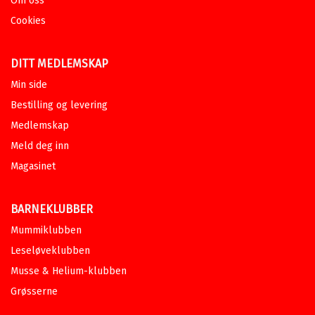
Om oss
SYVERINSEN
OG
SYLVELIN VATLE
Cookies
Heftet
Bokmål
2020
Pris
379,–
Kjøp
Sendes fra oss i løpet av 1-3
DITT MEDLEMSKAP
arbeidsdager.
Min side
Bestilling og levering
Norsk 1 fra Cappelen Damm
Bokstavbok
Medlemskap
KARINE AAMBØ
OG
MARTE TOVSRUD
SYVERINSEN
Meld deg inn
Heftet
Bokmål
2019
Magasinet
Pris
359,–
Kjøp
Sendes fra oss i løpet av 1-3
BARNEKLUBBER
arbeidsdager.
Mummiklubben
Norsk 1 fra Cappelen Damm
Leseløveklubben
Lærerveiledning
Musse & Helium-klubben
KARINE AAMBØ
,
ELISABETH
HASSELSTRØM
,
ROY-PETTER KJEKSTAD
Grøsserne
JOHANSEN
OG
MARTE TOVSRUD