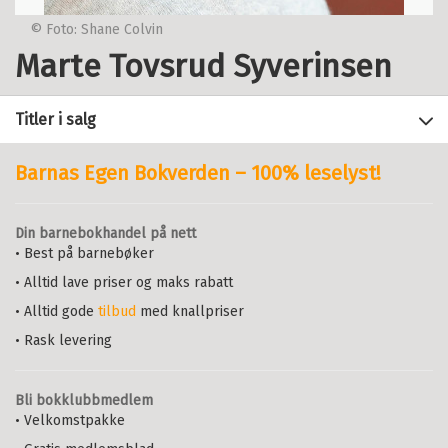
© Foto: Shane Colvin
Marte Tovsrud Syverinsen
Titler i salg
Barnas Egen Bokverden – 100% leselyst!
Filter
Din barnebokhandel på nett
+
• Best på barnebøker
FORMAT
Lesekultur
: Hvordan styrke
lesing i skolen
• Alltid lave priser og maks rabatt
+
Alle
INGEBORG ANLY
,
SIGRID BRISEID
,
SPRÅK
• Alltid gode
tilbud
med knallpriser
Heftet (15)
MARTE EEK-HØGÅS
,
TOVE S. FRØNES
Alle
OG
MARTE TOVSRUD SYVERINSEN
Innbundet (14)
• Rask levering
Bokmål (18)
Heftet
Bokmål
2025
Spiral (3)
Nynorsk (15)
Pris
349,–
Kjøp
Bli bokklubbmedlem
Sendes fra oss i løpet av 1-3
• Velkomstpakke
arbeidsdager.