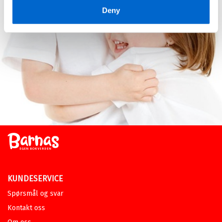
Kaleido 4 Lese- og språkbok A
RONNY JOHANSEN
OG
MARTE
Deny
TOVSRUD SYVERINSEN
Innbundet
Bokmål
2016
Pris
579,–
Kjøp
Sendes fra oss i løpet av 1-3
arbeidsdager.
Norsk 3 fra Cappelen Damm
Arbeidsbok
KARINE AAMBØ
OG
MARTE TOVSRUD
SYVERINSEN
Heftet
Bokmål
2021
Pris
379,–
Kjøp
Sendes fra oss i løpet av 1-3
arbeidsdager.
KUNDESERVICE
Spørsmål og svar
Norsk 2 fra Cappelen Damm
Arbeidsbok
Kontakt oss
KARINE AAMBØ
,
MARTE TOVSRUD