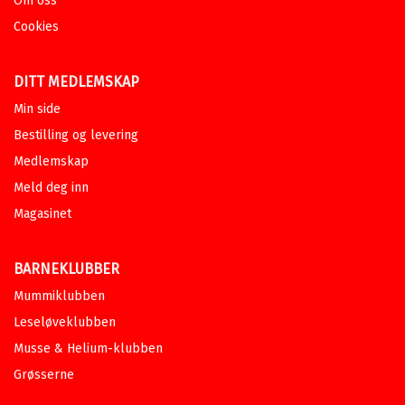
tellebok med Lille Mus
Om oss
ODA WEIDER-KROG
Cookies
Pakke
Pris
315,–
Kjøp
DITT MEDLEMSKAP
Sendes fra oss i løpet av 1-3
arbeidsdager.
Min side
Bestilling og levering
Medlemskap
Meld deg inn
Magasinet
BARNEKLUBBER
Mummiklubben
Leseløveklubben
Musse & Helium-klubben
Grøsserne