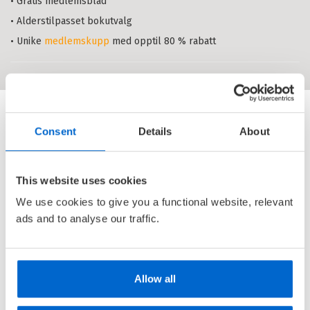
• Gratis medlemsblad
ansvar og hjertet fullt av
Pakke (1)
3 - 5 år (4)
kjærlighet
ODA WEIDER-KROG
• Alderstilpasset bokutvalg
Innbundet
Bokmål
2022
• Unike
medlemskupp
med opptil 80 % rabatt
Pris
349,–
Kjøp
Sendes fra oss i løpet av 1-3
arbeidsdager.
Ebok
Consent
Details
About
Barnehagestart
ODA WEIDER-KROG
Ebok
Bokmål
2024
This website uses cookies
Pris
179,–
We use cookies to give you a functional website, relevant
ads and to analyse our traffic.
Å bli mamma - Med favnen full av
ansvar og hjertet fullt av
kjærlighet
Allow all
ODA WEIDER-KROG
Nedlastbar lydbok
Bokmål
2022