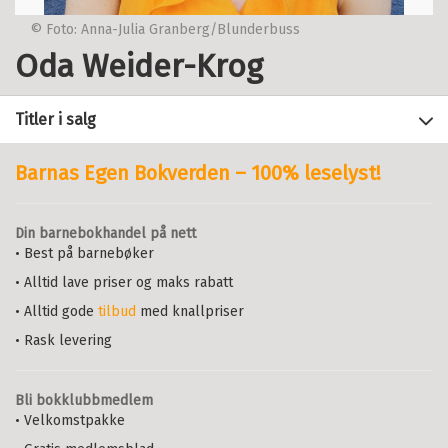
© Foto: Anna-Julia Granberg/Blunderbuss
Oda Weider-Krog
Titler i salg
Barnas Egen Bokverden – 100% leselyst!
Filter
Din barnebokhandel på nett
+
• Best på barnebøker
KATEGORI
Barnehagestart
ODA WEIDER-KROG
• Alltid lave priser og maks rabatt
+
Alle
FORMAT
Innbundet
Bokmål
2024
• Alltid gode
tilbud
med knallpriser
Barnebøker (2)
+
Alle
Pris
349,–
Kjøp
SPRÅK
• Rask levering
Ebok (2)
Sendes fra oss i løpet av 1-3
+
Alle
ALDER
Innbundet (2)
arbeidsdager.
Bokmål (6)
Bli bokklubbmedlem
Kartonert (1)
Alle
• Velkomstpakke
Nedlastbar lydbok (1)
Å bli mamma
: Med favnen full av
0 - 2 år (4)