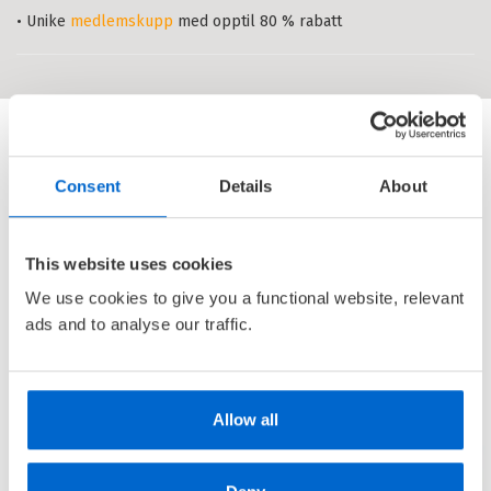
Heftet
Bokmål
2009
• Unike
medlemskupp
med opptil 80 % rabatt
Pris
799,–
Kjøp
Sendes fra oss i løpet av 1-3
arbeidsdager.
Consent
Details
About
This website uses cookies
We use cookies to give you a functional website, relevant
ads and to analyse our traffic.
Allow all