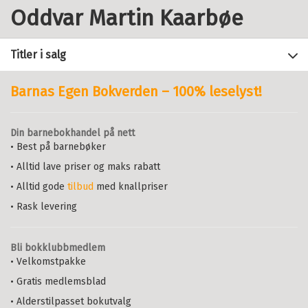
Oddvar Martin Kaarbøe
Titler i salg
Barnas Egen Bokverden – 100% leselyst!
Filter
Din barnebokhandel på nett
+
• Best på barnebøker
FORMAT
Et helsevesen uten grenser?
JAN ERIK ASKILDSEN
,
TROND
• Alltid lave priser og maks rabatt
+
Alle
SPRÅK
BJØRNENAK
,
KURT R. BREKKE
,
STEIN
• Alltid gode
tilbud
med knallpriser
Heftet (1)
A. EVENSEN
,
ASTRID L. GRASDAL
,
Alle
KÅRE PETTER HAGEN
,
KJELL HAUG
,
• Rask levering
Bokmål (1)
TOR HELGE HOLMÅS
,
ODDVAR MARTIN
KAARBØE
,
JORID KALSETH
,
EGIL
KJERSTAD
,
STENER KVINNSLAND
,
JON
Bli bokklubbmedlem
MAGNUSSEN
,
KARIN MONSTAD
,
ERIK
• Velkomstpakke
NORD
,
KARI NYLAND
,
TROND E.
• Gratis medlemsblad
OLSEN
,
FRED SCHROYEN
OG
KATARINA ØSTERGREN
• Alderstilpasset bokutvalg