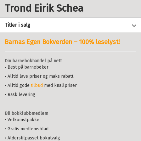
Trond Eirik Schea
Titler i salg
Barnas Egen Bokverden – 100% leselyst!
Filter
Din barnebokhandel på nett
+
• Best på barnebøker
FORMAT
Rettssikker radikaler. Festskrift
til Ståle Eskeland 70 år
• Alltid lave priser og maks rabatt
+
Alle
ERIK BOE
,
THOMAS FRØBERG
,
VAGN
SPRÅK
• Alltid gode
tilbud
med knallpriser
Innbundet (1)
GREVE
,
MERETE HAVRE
,
VIRGINIA E.
Alle
HENCH
,
ALF PETTER HØGBERG
,
• Rask levering
Bokmål (1)
EIVIND KOLFLAATH
,
ARILD LINNEBERG
,
ANDERS LØVLIE
,
THOMAS MATHIESEN
,
TROND EIRIK SCHEA
,
THORVALD
Bli bokklubbmedlem
STEEN
,
INGER MARIE SUNDE
,
ASLAK
• Velkomstpakke
SYSE
,
RUNAR TORGERSEN
,
HENRIETTE N. TØSSEBRO
OG
PETER
• Gratis medlemsblad
ØREBECH
• Alderstilpasset bokutvalg