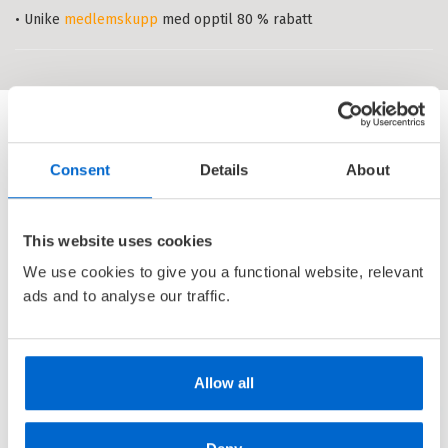
Innbundet
Bokmål
2013
• Unike
medlemskupp
med opptil 80 % rabatt
Pris
1 199,–
Tittelen finnes ikke lenger i
sortimentet.
Consent
Details
About
This website uses cookies
We use cookies to give you a functional website, relevant
ads and to analyse our traffic.
Allow all