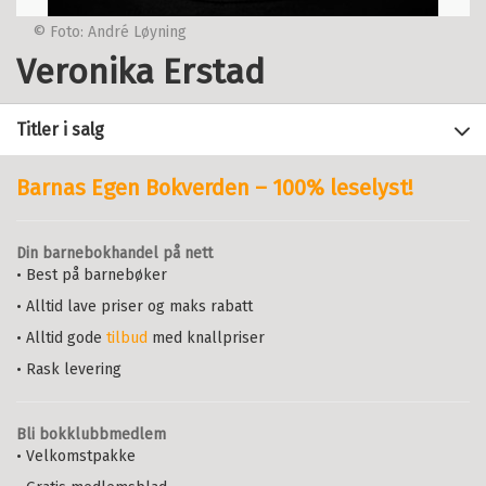
© Foto: André Løyning
Veronika Erstad
Titler i salg
Barnas Egen Bokverden – 100% leselyst!
Filter
Din barnebokhandel på nett
+
• Best på barnebøker
KATEGORI
Kattejenta
VERONIKA ERSTAD
• Alltid lave priser og maks rabatt
+
Alle
FORMAT
Innbundet
Nynorsk
2015
• Alltid gode
tilbud
med knallpriser
Barnebøker (1)
+
Alle
Medlem
262,–
Kjøp
SPRÅK
• Rask levering
Ikke medlem
Innbundet (2)
299,–
+
Alle
299,–
ALDER
Nedlastbar lydbok (1)
Sendes fra oss i løpet av 1-3
Bokmål (1)
Bli bokklubbmedlem
Alle
arbeidsdager.
• Velkomstpakke
Nynorsk (2)
3 - 5 år (2)