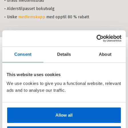
• Gratis medlemsblad
Kattejenta
6 - 9 år (2)
VERONIKA ERSTAD
• Alderstilpasset bokutvalg
Nedlastbar lydbok
Bokmål
2017
• Unike
medlemskupp
med opptil 80 % rabatt
Pris
179,–
Korleis bli kvitt ei veslesøster
VERONIKA ERSTAD
Consent
Details
About
Innbundet
Nynorsk
2018
Pris
299,–
This website uses cookies
We use cookies to give you a functional website, relevant
ads and to analyse our traffic.
Allow all