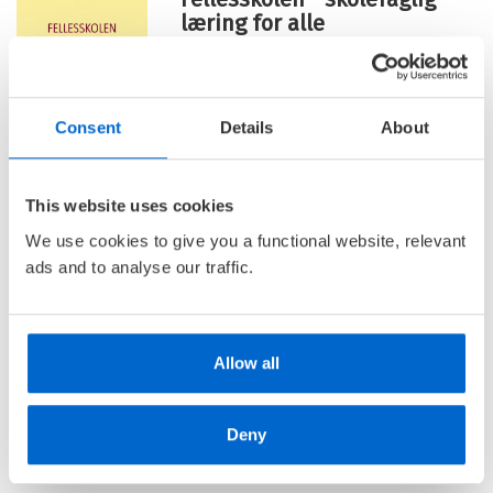
læring for alle
ERLING LARS DALE
Heftet
Consent
Details
About
Kjøp
Pris
629,–
This website uses cookies
Du vil kanskje også like
We use cookies to give you a functional website, relevant
ads and to analyse our traffic.
Fellesskolen - skolefaglig
læring for alle
ERLING LARS DALE
Allow all
Heftet
Kjøp
Pris
629,–
Deny