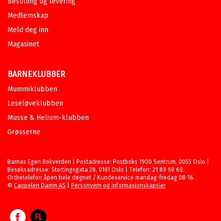
Bestilling og levering
Medlemskap
Meld deg inn
Magasinet
BARNEKLUBBER
Mummiklubben
Leseløveklubben
Musse & Helium-klubben
Grøsserne
Barnas Egen Bokverden | Postadresse: Postboks 1900 Sentrum, 0055 Oslo |
Besøksadresse: Stortingsgata 28, 0161 Oslo | Telefon: 21 89 60 60.
Ordretelefon åpen hele døgnet / Kundeservice mandag-fredag 08-16.
©
Cappelen Damm AS
|
Personvern og informasjonskapsler
Facebook
Forlagsliv