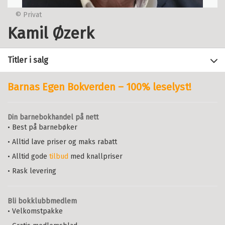
© Privat
Kamil Øzerk
Titler i salg
Barnas Egen Bokverden – 100% leselyst!
Filter
Din barnebokhandel på nett
+
• Best på barnebøker
FORMAT
Tospråklig oppvekst og læring
KAMIL ØZERK
• Alltid lave priser og maks rabatt
+
Alle
SPRÅK
Heftet
Bokmål
2025
• Alltid gode
tilbud
med knallpriser
Heftet (9)
Alle
Pris
499,–
Kjøp
• Rask levering
Bokmål (9)
Sendes fra oss i løpet av 1-3
arbeidsdager.
Bli bokklubbmedlem
• Velkomstpakke
Autisme og pedagogikk
: En