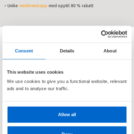
arbeid med barn med autisme-
• Unike
medlemskupp
med opptil 80 % rabatt
Heftet
Bokmål
2013
spekter-forstyrrelser
Pris
479,–
Utsolgt, annen utgave skaffes.
Minoritetsspråklige med
særskilte behov
: En bok om
Consent
Details
About
utredningsarbeid
ESPEN EGEBERG
,
JORUNN GRØHOLT
,
JAN ARNE HANDORFF
,
SVEIN NYMOEN
,
ANNE CATHRINE THURMANN-MOE
OG
MERAL ØZERK
This website uses cookies
Heftet
Bokmål
2007
We use cookies to give you a functional website, relevant
Pris
459,–
ads and to analyse our traffic.
Utsolgt, annen utgave skaffes.
Allow all