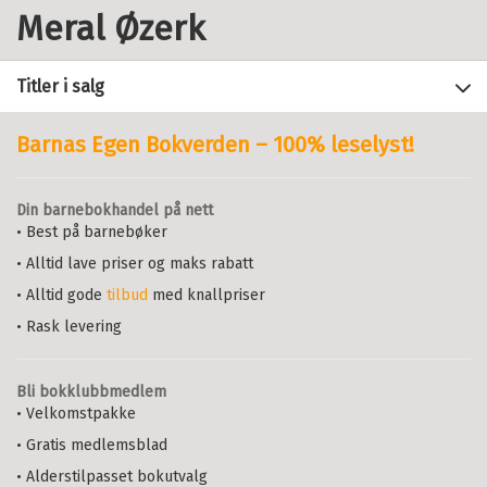
Meral Øzerk
Titler i salg
Barnas Egen Bokverden – 100% leselyst!
Filter
Din barnebokhandel på nett
+
• Best på barnebøker
FORMAT
Autisme og pedagogikk
: En
teoretisk og metodisk håndbok
• Alltid lave priser og maks rabatt
+
Alle
KAMIL ØZERK
OG
MERAL ØZERK
SPRÅK
• Alltid gode
tilbud
med knallpriser
Heftet (3)
Heftet
Bokmål
2020
Alle
• Rask levering
Pris
739,–
Kjøp
Bokmål (3)
Sendes fra oss i løpet av 1-3
arbeidsdager.
Bli bokklubbmedlem
• Velkomstpakke
Autisme og pedagogikk
:
• Gratis medlemsblad
Teoretiske og pedagogisk-
• Alderstilpasset bokutvalg
metodiske tilnærminger til
KAMIL ØZERK
OG
MERAL ØZERK