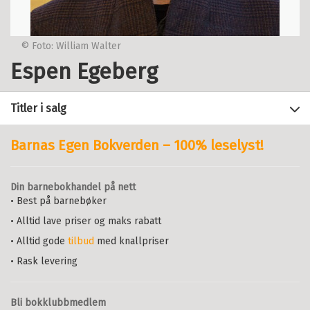
© Foto: William Walter
Espen Egeberg
Titler i salg
Barnas Egen Bokverden – 100% leselyst!
Filter
Din barnebokhandel på nett
+
• Best på barnebøker
FORMAT
Minoritetsspråk og
flerspråklighet
: En håndbok i
• Alltid lave priser og maks rabatt
+
Alle
utredning og vurdering
SPRÅK
ESPEN EGEBERG
• Alltid gode
tilbud
med knallpriser
Heftet (5)
Alle
Heftet
Bokmål
2026
• Rask levering
Pris
429,–
Kjøp
Bokmål (5)
Sendes fra oss i løpet av 1-3
arbeidsdager.
Bli bokklubbmedlem