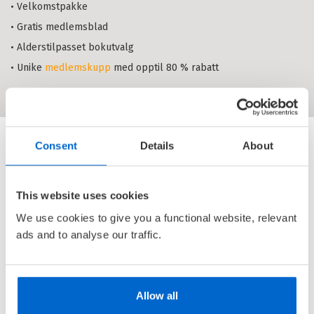
• Velkomstpakke
Flere språk, flere muligheter
:
• Gratis medlemsblad
Håndbok i spesialpedagogisk
• Alderstilpasset bokutvalg
tilrettelegging og flerspråklig
ESPEN EGEBERG
læring
• Unike
medlemskupp
med opptil 80 % rabatt
Heftet
Bokmål
2022
Pris
519,–
Kjøp
Sendes fra oss i løpet av 1-3
arbeidsdager.
Consent
Details
About
Minoritetsspråk og
flerspråklighet
: En håndbok i
utredning og vurdering
ESPEN EGEBERG
This website uses cookies
Heftet
Bokmål
2016
We use cookies to give you a functional website, relevant
Pris
589,–
ads and to analyse our traffic.
Utsolgt, annen utgave skaffes.
Flere språk - flere muligheter
:
Allow all
Flerspråklighet, tilpasset
opplæring og spesialpedagogisk