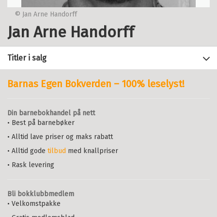
© Jan Arne Handorff
Jan Arne Handorff
Titler i salg
Barnas Egen Bokverden – 100% leselyst!
Filter
Din barnebokhandel på nett
+
• Best på barnebøker
FORMAT
Minoritetsspråklige med
særskilte behov
: En bok om
• Alltid lave priser og maks rabatt
+
Alle
utredningsarbeid
SPRÅK
ESPEN EGEBERG
,
JORUNN GRØHOLT
,
• Alltid gode
tilbud
med knallpriser
Heftet (1)
JAN ARNE HANDORFF
,
SVEIN NYMOEN
Alle
,
ANNE CATHRINE THURMANN-MOE
OG
• Rask levering
Bokmål (1)
MERAL ØZERK
Heftet
Bokmål
2007
Bli bokklubbmedlem
Pris
459,–
• Velkomstpakke
Utsolgt, annen utgave skaffes.