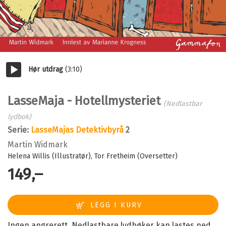
Hør utdrag
(3:10)
Start/pause
LasseMaja - Hotellmysteriet
(Nedlastbar
lydbok)
Serie:
LasseMajas Detektivbyrå
2
Martin Widmark
Helena Willis (Illustratør)
Tor Fretheim (Oversetter)
149,–
Ingen angrerett. Nedlastbare lydbøker kan lastes ned