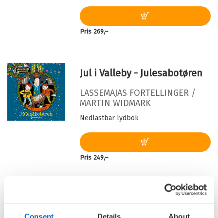
Originaltittel:
Hotellmysteriet
Oversatt av:
Fretheim, Tor
Pris
269,–
Serie:
LasseMajas Detektivbyrå
Serienummer:
2
Jul i Valleby - Julesabotøren
LASSEMAJAS FORTELLINGER /
MARTIN WIDMARK
Nedlastbar lydbok
Pris
249,–
Jul i Valleby - Det store
strømbruddet
Consent
Details
About