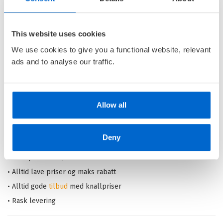
LASSEMAJAS FORTELLINGER /
MARTIN WIDMARK
This website uses cookies
Nedlastbar lydbok
We use cookies to give you a functional website, relevant
ads and to analyse our traffic.
Pris
249,–
Allow all
Barnas Egen Bokverden – 100% leselyst!
Deny
Din barnebokhandel på nett
• Best på barnebøker
• Alltid lave priser og maks rabatt
• Alltid gode
tilbud
med knallpriser
• Rask levering