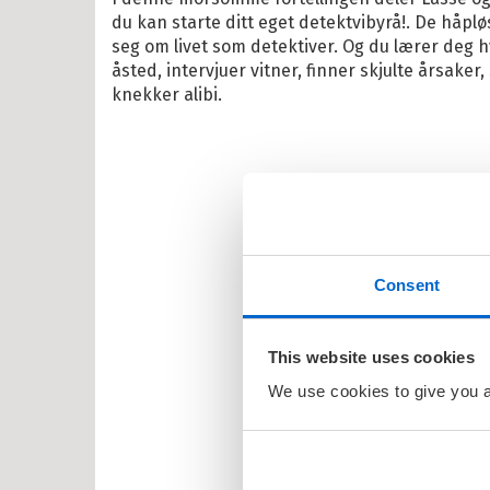
du kan starte ditt eget detektvibyrå!. De håpl
il Barnas favoritter
seg om livet som detektiver. Og du lærer deg
åsted, intervjuer vitner, finner skjulte årsake
kene Bruse
knekker alibi.
osbananas
itrollet
en
larna
ten og Petra
Consent
rt Åberg
This website uses cookies
ein Sabeltann
We use cookies to give you a 
nnmann Sam
bjørn Egner
id Lindgren