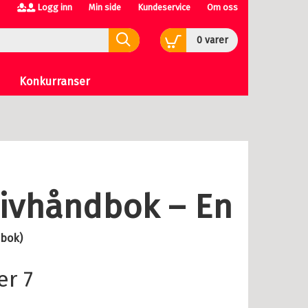
Logg inn
Min side
Kundeservice
Om oss
0
varer
Konkurranser
tivhåndbok – En
dbok)
er
7