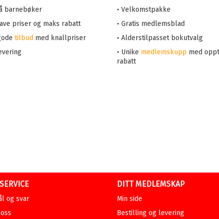
på barnebøker
• Velkomstpakke
 lave priser og maks rabatt
• Gratis medlemsblad
 gode
tilbud
med knallpriser
• Alderstilpasset bokutvalg
evering
• Unike
medlemskupp
med oppt
rabatt
SERVICE
DITT MEDLEMSKAP
l og svar
Min side
 oss
Bestilling og levering