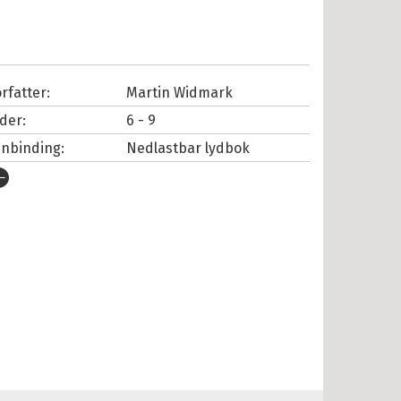
rfatter:
Martin Widmark
lder:
6 - 9
nnbinding:
Nedlastbar lydbok
tgivelsesår:
2026
rlag:
Cappelen Damm
pråk:
Bokmål
SBN/EAN:
9788202919863
nnleser:
Krogness, Marianne
illetid:
0:19
opibeskyttelse:
Vannmerket
lformat:
MP3
iginaltittel:
LasseMajas