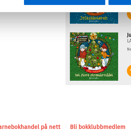
J
L
N
arnebokhandel på nett
Bli bokklubbmedlem