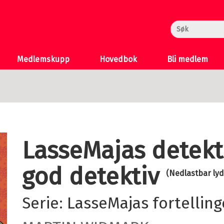
rheksa
n og Katten
 >
Medlemskupp
Hovedbok
Bli medlem
LasseMajas detek
god detektiv
(Nedlastbar ly
Serie:
LasseMajas fortelling