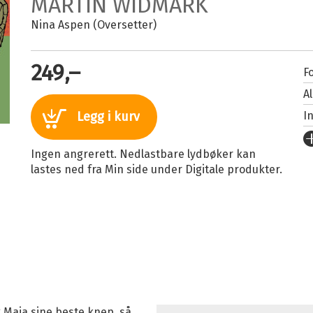
MARTIN WIDMARK
Nina Aspen (Oversetter)
249,–
Fo
A
I
Legg i kurv
U
Ingen angrerett. Nedlastbare lydbøker kan
Fo
lastes ned fra Min side under Digitale produkter.
S
I
I
Sp
K
Fi
Or
 Maja sine beste knep, så