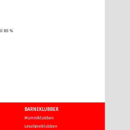
il 80 %
BARNEKLUBBER
Mummiklubben
Leseløveklubben