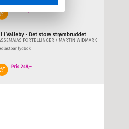
Pris
249,–
Kjøp
ul i Valleby - Det store strømbruddet
ASSEMAJAS FORTELLINGER /
MARTIN WIDMARK
edlastbar lydbok
Pris
249,–
Kjøp