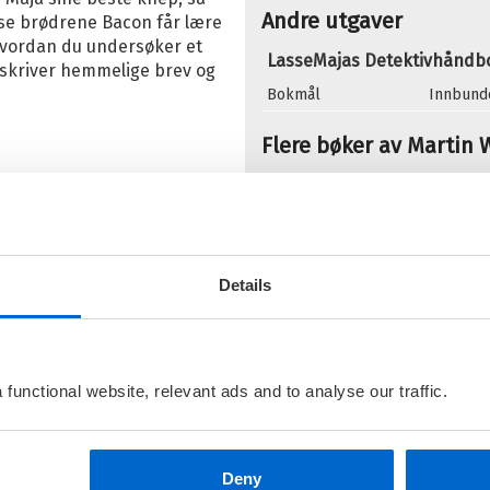
Andre utgaver
øse brødrene Bacon får lære
 hvordan du undersøker et
O
LasseMajas Detektivhåndb
r, skriver hemmelige brev og
Se
Bokmål
Innbund
S
Flere bøker av Martin
L
D
L
N
Details
functional website, relevant ads and to analyse our traffic.
J
L
N
Deny