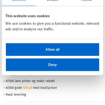
LASSEMAJAS FORTELLINGER /
MARTIN WIDMARK
This website uses cookies
Nedlastbar lydbok
We use cookies to give you a functional website, relevant
ads and to analyse our traffic.
Pris
249,–
Allow all
Barnas Egen Bokverden – 100% leselyst!
Deny
Din barnebokhandel på nett
• Best på barnebøker
• Alltid lave priser og maks rabatt
• Alltid gode
tilbud
med knallpriser
• Rask levering