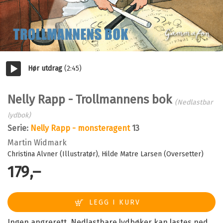
Hør utdrag
(2:45)
Start/pause
Nelly Rapp - Trollmannens bok
(Nedlastbar
lydbok)
Serie:
Nelly Rapp - monsteragent
13
Martin Widmark
Christina Alvner (Illustratør)
Hilde Matre Larsen (Oversetter)
179,–
Ingen angrerett. Nedlastbare lydbøker kan lastes ned