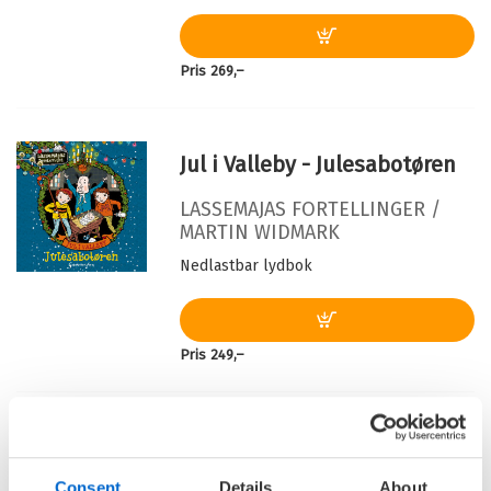
Oversatt av:
Larsen, Hilde Matre
Serie:
Nelly Rapp - monsteragent
Pris
269,–
Serienummer:
13
Jul i Valleby - Julesabotøren
LASSEMAJAS FORTELLINGER /
MARTIN WIDMARK
Nedlastbar lydbok
Pris
249,–
Jul i Valleby - Det store
strømbruddet
Consent
Details
About