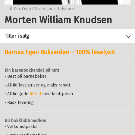
© Cox Oslo AS ved Jan Lillehamre
Morten William Knudsen
Titler i salg
Barnas Egen Bokverden – 100% leselyst!
Filter
Din barnebokhandel på nett
+
• Best på barnebøker
FORMAT
Forbrukersosiologi
: Makt, tegn og
mening i forbrukersamfunnet
• Alltid lave priser og maks rabatt
+
Alle
TORE BAKKEN
,
ZYGMUNT BAUMAN
,
SPRÅK
• Alltid gode
tilbud
med knallpriser
Heftet (1)
TROND BLINDHEIM
,
JOHANNES
Alle
BRINKMANN
,
ARNE DULSRUD
,
RUNAR
• Rask levering
Bokmål (1)
DØVING
,
THOR ØIVIND JENSEN
,
MORTEN WILLIAM KNUDSEN
,
MARIANNE ELISABETH LIEN
,
BERIT
Bli bokklubbmedlem
VON DER LIPPE
,
KJETIL ROLNESS
,
• Velkomstpakke
GERHARD EMIL SCHJELDERUP
,