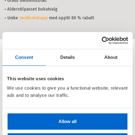
KRISTIN STRØMSNES
,
LARS FR. H.
• Gratis medlemsblad
SVENDSEN
,
MADS P. SØRENSEN
,
• Alderstilpasset bokutvalg
KARL-FREDRIK TANGEN
,
ISELIN
THEIEN
OG
DAG ØSTERBERG
• Unike
medlemskupp
med opptil 80 % rabatt
Heftet
Bokmål
2007
Pris
789,–
Bestilles hos annen forhandler
Consent
Details
About
This website uses cookies
We use cookies to give you a functional website, relevant
ads and to analyse our traffic.
Allow all