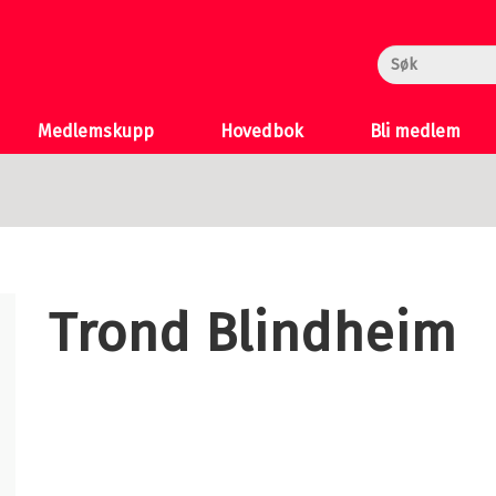
rheksa
n og Katten
 >
Medlemskupp
Hovedbok
Bli medlem
Trond Blindheim