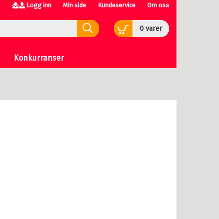
Logg inn
Min side
Kundeservice
Om oss
0
varer
Konkurranser