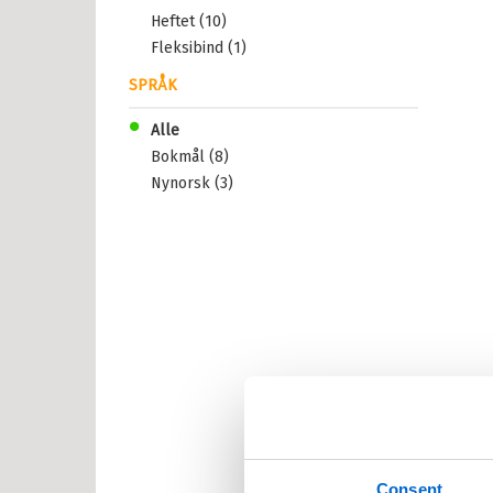
Heftet (10)
Fleksibind (1)
il Barnebøker
SPRÅK
esanger
Alle
tyr
Bokmål (8)
Nynorsk (3)
r, vitser og quiz
abøker
og Lær
ebøker
lle >
il Barnas favoritter
Consent
kene Bruse