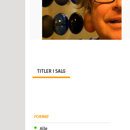
år
TITLER I SALG
r
år
år
år
2 år
FORMAT
Alle