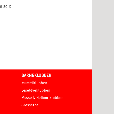
il 80 %
BARNEKLUBBER
Mummiklubben
Leseløveklubben
Musse & Helium-klubben
Grøsserne