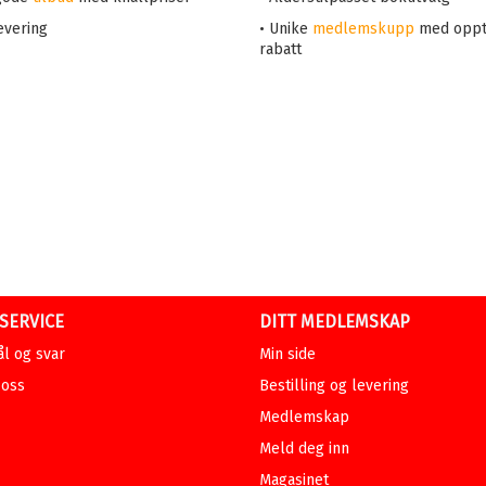
evering
• Unike
medlemskupp
med oppt
rabatt
SERVICE
DITT MEDLEMSKAP
l og svar
Min side
 oss
Bestilling og levering
Medlemskap
Meld deg inn
Magasinet