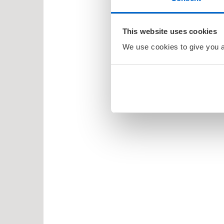
osbananas
This website uses cookies
itrollet
We use cookies to give you a 
en
larna
ten og Petra
rt Åberg
ein Sabeltann
nnmann Sam
bjørn Egner
id Lindgren
ma Mø
nehagevenner