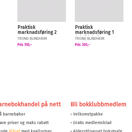
Praktisk
Praktisk
marknadsføring 2
marknadsføring 1
Arbeidsbok
TROND BLINDHEIM
TROND BLINDHEIM
Pris
510,–
Pris
305,–
arnebokhandel på nett
Bli bokklubbmedlem
på barnebøker
• Velkomstpakke
 lave priser og maks rabatt
• Gratis medlemsblad
 gode
tilbud
med knallpriser
• Alderstilpasset bokutvalg