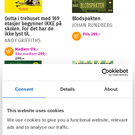
Gutta i trehuset med 169
Blodspakten
etasjer begynner IKKE på
JOHAN RUNDBERG
skolen. For det har de
ikke lyst til.
Pris
299,–
Kjøp
ANDY GRIFFITHS
Medlem
179,–
Kjøp
Ikke medlem
299,–
299,–
Consent
Details
About
This website uses cookies
We use cookies to give you a functional website, relevant
Grøsserne – Mareritt på
Hjernehjelp - Forstå
ads and to analyse our traffic.
leiren
følelsene dine bedre