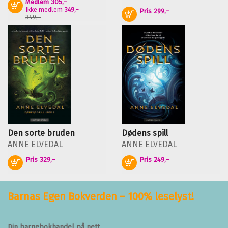
Medlem
305,–
Kjøp
Ikke medlem
349,–
Pris
299,–
Kjøp
349,–
Den sorte bruden
Dødens spill
ANNE ELVEDAL
ANNE ELVEDAL
Pris
329,–
Pris
249,–
Kjøp
Kjøp
Barnas Egen Bokverden – 100% leselyst!
Din barnebokhandel på nett