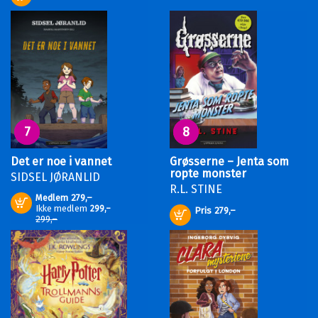
7
8
Det er noe i vannet
Grøsserne – Jenta som
ropte monster
SIDSEL JØRANLID
R.L. STINE
Medlem
279,–
Kjøp
Ikke medlem
299,–
Pris
279,–
Kjøp
299,–