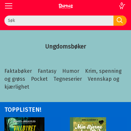
0
Toggle
Toggle
navigation
navigation
Til
Logg inn
forsiden
Ungdomsbøker
 gaver
Faktabøker
Fantasy
Humor
Krim, spenning
og grøss
Pocket
Tegneserier
Vennskap og
kupp
kjærlighet
k
em
TOPPLISTEN!
nser
vice