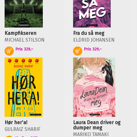
Kampfikseren
Fra du så meg
MICHAEL STILSON
ELDRID JOHANSEN
Pris
329,–
Pris
329,–
Kjøp
Kjøp
Hør her'a!
Laura Dean driver og
dumper meg
GULRAIZ SHARIF
MARIKO TAMAKI