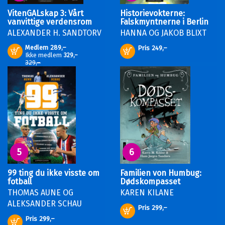
VitenGALskap 3: Vårt
Historievokterne:
vanvittige verdensrom
Falskmyntnerne i Berlin
ALEXANDER H. SANDTORV
HANNA OG JAKOB BLIXT
Medlem
289,–
Pris
249,–
Kjøp
Kjøp
Ikke medlem
329,–
329,–
5
6
99 ting du ikke visste om
Familien von Humbug:
fotball
Dødskompasset
THOMAS AUNE
OG
KAREN KILANE
ALEKSANDER SCHAU
Pris
299,–
Kjøp
Pris
299,–
Kjøp