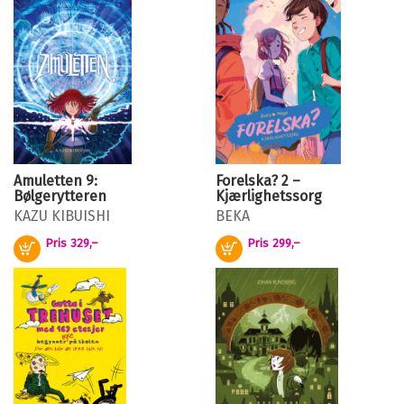
Amuletten 9:
Forelska? 2 –
Bølgerytteren
Kjærlighetssorg
KAZU KIBUISHI
BEKA
Pris
329,–
Pris
299,–
Kjøp
Kjøp