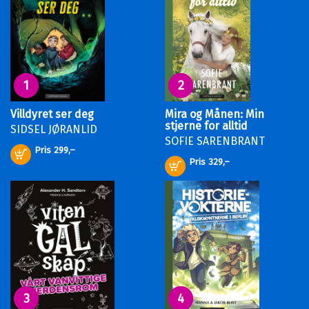
1
2
Villdyret ser deg
Mira og Månen: Min
stjerne for alltid
SIDSEL JØRANLID
SOFIE SARENBRANT
Pris
299,–
Kjøp
Pris
329,–
Kjøp
3
4