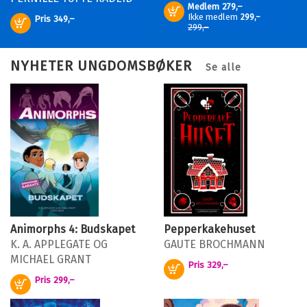
Medlem
279,–
Kjøp
Ikke medlem
299,–
Pris
349,–
Kjøp
299,–
NYHETER UNGDOMSBØKER
Se alle
Animorphs 4: Budskapet
Pepperkakehuset
K. A. APPLEGATE
OG
GAUTE BROCHMANN
MICHAEL GRANT
Pris
329,–
Kjøp
Pris
299,–
Kjøp