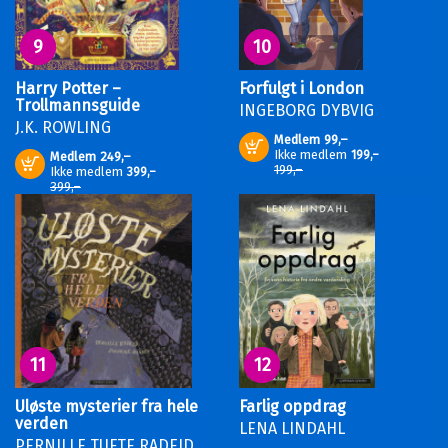
9
10
Harry Potter –
Forfulgt i London
Trollmannsguide
INGEBORG DYBVIG
J.K. ROWLING
Medlem
99,–
Kjøp
Ikke medlem
199,–
Medlem
249,–
Kjøp
199,–
Ikke medlem
399,–
399,–
11
12
Uløste mysterier fra hele
Farlig oppdrag
verden
LENA LINDAHL
PERNILLE TUFTE RADEID