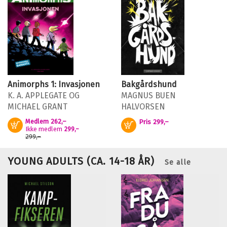
Animorphs 1: Invasjonen
Bakgårdshund
K. A. APPLEGATE
OG
MAGNUS BUEN
MICHAEL GRANT
HALVORSEN
Medlem
262,–
Pris
299,–
Kjøp
Kjøp
Ikke medlem
299,–
299,–
YOUNG ADULTS (CA. 14-18 ÅR)
Se alle