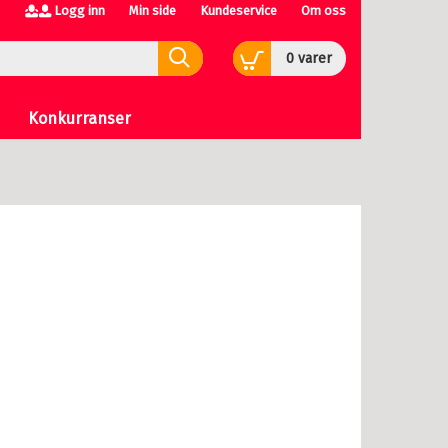
Logg inn
Min side
Kundeservice
Om oss
0
varer
Konkurranser