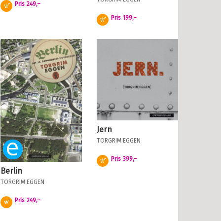
Pris
249,–
Kjøp
Pris
199,–
Kjøp
Jern
TORGRIM EGGEN
Ebok
Pris
399,–
Kjøp
Berlin
TORGRIM EGGEN
Pris
249,–
Kjøp