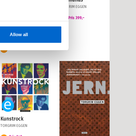
TORGRIM EGGEN
Pris
399,–
Kjøp
HB
Allow all
JON BERTELSEN
,
TORGRIM
EGGEN
OG
RUDI HØYNES
Pris
249,–
Kjøp
Ebok
Kunstrock
TORGRIM EGGEN