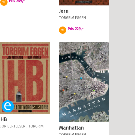
Pris
249,–
Kjøp
Jern
TORGRIM EGGEN
Pris
229,–
Kjøp
Ebok
HB
JON BERTELSEN
,
TORGRIM
Manhattan
EGGEN
OG
RUDI HØYNES
TORGRIM EGGEN