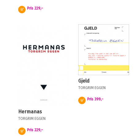
Pris
229,–
Kjøp
Gjeld
TORGRIM EGGEN
Pris
399,–
Kjøp
Hermanas
TORGRIM EGGEN
Pris
229,–
Kjøp