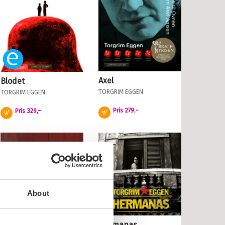
Ebok
Axel
Blodet
TORGRIM EGGEN
TORGRIM EGGEN
Pris
279,–
Pris
329,–
Kjøp
Kjøp
About
Hermanas