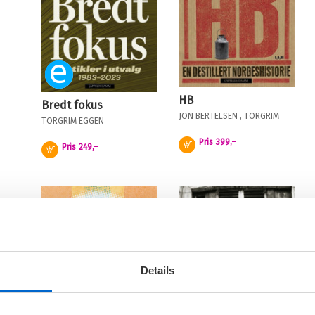
Ebok
HB
Bredt fokus
JON BERTELSEN
,
TORGRIM
TORGRIM EGGEN
EGGEN
OG
RUDI HØYNES
Pris
399,–
Kjøp
Pris
249,–
Kjøp
Details