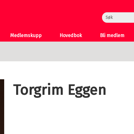
rheksa
n og Katten
 >
Medlemskupp
Hovedbok
Bli medlem
Torgrim Eggen